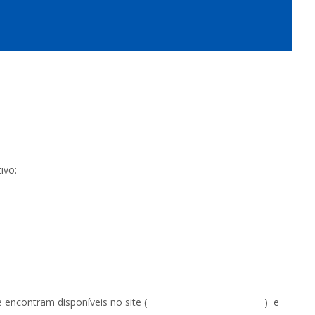
ivo:
 encontram disponíveis no site (
colegioangloavare.com.br
) e