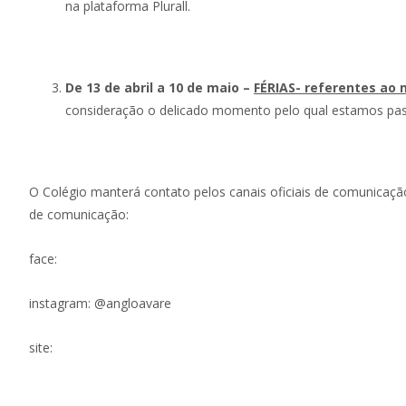
na plataforma Plurall.
De 13 de abril a 10 de maio –
FÉRIAS- referentes ao 
consideração o delicado momento pelo qual estamos pas
O Colégio manterá contato pelos canais oficiais de comunicação
de comunicação:
face:
https://www.facebook.com/AVAREANGLO/
instagram: @angloavare
site:
https://www.colegioangloavare.com.br/site