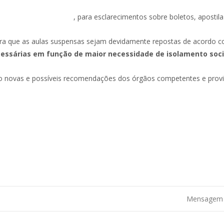
:
protocolo@frea.edu.br
, para esclarecimentos sobre boletos, apostila
para que as aulas suspensas sejam devidamente repostas de acordo c
ecessárias em função de maior necessidade de isolamento socia
ndo novas e possíveis recomendações dos órgãos competentes e prov
Mensagem d